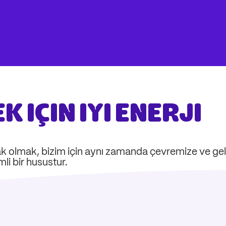
ek için iyi enerji
ortak olmak, bizim için aynı zamanda çevremize ve g
li bir husustur.