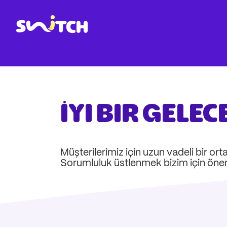
Zum
Zum
Hauptinhalt
Footer
springen
springen
Link zur Homepage
İyi bir gelec
Müşterilerimiz için uzun vadeli bir 
Sorumluluk üstlenmek bizim için önem