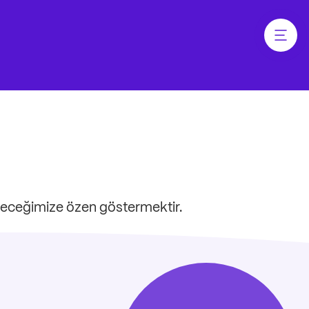
Menü ö
eleceğimize özen göstermektir.