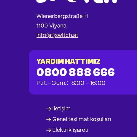
Wienerbergstraße 11
1100 Viyana
info(at)switch.at
YARDIM HATTIMIZ
0800 888 666
bis
bis
bis
Pzt.
-
Cum.
:
8:00
-
16:00
İletişim
Genel teslimat koşulları
Elektrik işareti