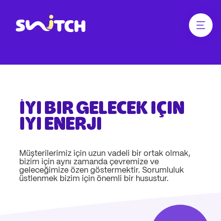
Zum
Zum
Hauptinhalt
Footer
springen
springen
Menü ö
Link zur Homepage
İyi bir gelecek için
iyi enerji
Müşterilerimiz için uzun vadeli bir ortak olmak,
bizim için aynı zamanda çevremize ve
geleceğimize özen göstermektir. Sorumluluk
üstlenmek bizim için önemli bir husustur.