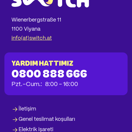
Wienerbergstraße 11
1100 Viyana
info(at)switch.at
YARDIM HATTIMIZ
0800 888 666
bis
bis
bis
Pzt.
-
Cum.
:
8:00
-
16:00
İletişim
Genel teslimat koşulları
Elektrik işareti