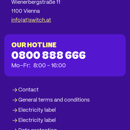
Wienerbergstraße 11
1100 Vienna
info(at)switch.at
Our hotline
0800 888 666
bis
bis
bis
Mo
-
Fr
:
8:00
-
16:00
Contact
General terms and conditions
Electricity label
Electricity label