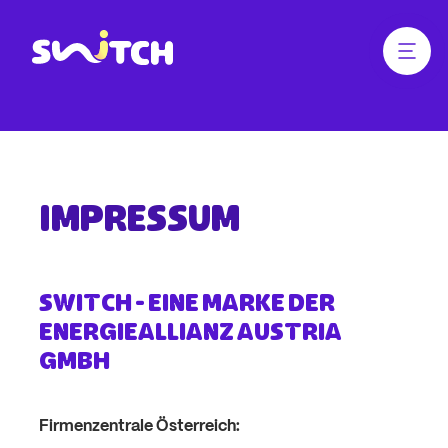
jump
jump
to
to
main
footer
Menü ö
Link zur Homepage
content
Impressum
SWITCH - eine Marke der
ENERGIEALLIANZ Austria
GmbH
Firmenzentrale Österreich: